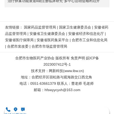
治疗卵巢功能衰退Ⅱ期注册临床研究”多中心启动会顺利召开
友情链接：
国家药品监督管理局
|
国家卫生健康委员会
|
安徽省药
品监督管理局
|
安徽省卫生健康委员会
|
安徽省经济和信息化厅
|
安徽省医疗保障局
|
安徽省医药集采平台
|
合肥市工业和信息化局
|
合肥市发改委
|
合肥市市场监督管理局
合肥市生物医药产业协会
版权所有
免责声明
皖ICP备
2023007412号-1
技术支持
：
网新科技
(
www.ibw.cn
)
地址：合肥经开区宿松路与观海路交口西北角
电话：0551-63661379 联系人：曹老师 毛老师
邮箱：
hfswyycyxh@163.com